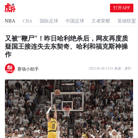
打开APP
NBA
CBA
国际足球
中国足球
王者荣耀
英雄联盟
又被“鞭尸”！昨日哈利绝杀后，网友再度质
疑国王接连失去东契奇、哈利和福克斯神操
作
赛场小助手
2025-05-09 13:31
来源：
虎扑