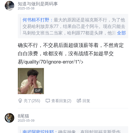
知道与做到是两码事
2025-05-08
何书桓不打野
：
最大的原因还是福克斯不行，为了他
交易哈利放弃东77，结果自己是个阿斗。现在只能去
马刺给文班当二当家，哈利跟77都是头牌，他混成二
全部
当家了
[图片]
确实不行，不交易后面超级顶薪等着，不然肯定
白白浪费，啥都没有，没有战绩不如趁早交
易/quality/70/ignore-error/1"/>
GIF
亮了(
255
)
查看回复(
2
)
回复
8尾猫
2025-05-09
南武阿密坨扶耶
：
确实抽象，有段时间福克斯受伤，