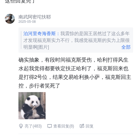
这些回复亮了
南武阿密坨扶耶
2025-05-08
泊河里奇海香斯
：
我震惊的是国王居然过了这么多年
才发现福克斯实力不行，我感觉福克斯的实力上限很
明显啊
[图片]
全部
确实抽象，有段时间福克斯受伤，哈利打得风生
水起我觉得都要铁定扶正哈利了，福克斯回来也
是打得2号位，结果交易哈利换小萨，福克斯回主
控，步行者笑死了
亮了(
483
)
查看回复(
8
)
回复