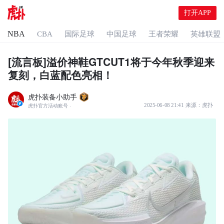
打开APP
NBA
CBA
国际足球
中国足球
王者荣耀
英雄联盟
[流言板]溢价神鞋GTCUT1将于今年秋季迎来
复刻，白蓝配色亮相！
虎扑装备小助手
2025-06-08 21:41
来源：
虎扑
虎扑官方活动账号
·