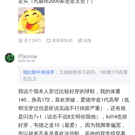
定买（乳腺癌2000多还是太贵了）
亮了(
167
)
查看回复(
4
)
回复
0TacoJay
2025-06-08
我比附中来得早
：
兄弟能推荐几双吗，160重170高重
型后卫
我说个我本人穿过比较好穿的球鞋，我的体重
140，身高172，喜欢突破，爱德华兹1代高帮（低
帮没穿过但是听说实战不行掉跟严重），还有就
是闪击7+1（说击不说8文明你我他），kd14也很
好穿，韦德之道10（最爱）。因为我脚掌偏宽，
所以就差不多是喜欢这些鞋，其他的我觉得穿着