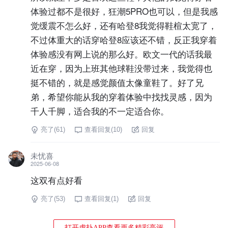
体验过都不是很好，狂潮5PRO也可以，但是我感
觉缓震不怎么好，还有哈登8我觉得鞋楦太宽了，
不过体重大的话穿哈登8应该还不错，反正我穿着
体验感没有网上说的那么好。欧文一代的话我最
近在穿，因为上班其他球鞋没带过来，我觉得也
挺不错的，就是感觉颜值太像童鞋了。好了兄
弟，希望你能从我的穿着体验中找找灵感，因为
千人千脚，适合我的不一定适合你。
亮了(
61
)
查看回复(
10
)
回复
未忧喜
2025-06-08
这双有点好看
亮了(
53
)
查看回复(
1
)
回复
打开虎扑APP查看更多精彩亮评