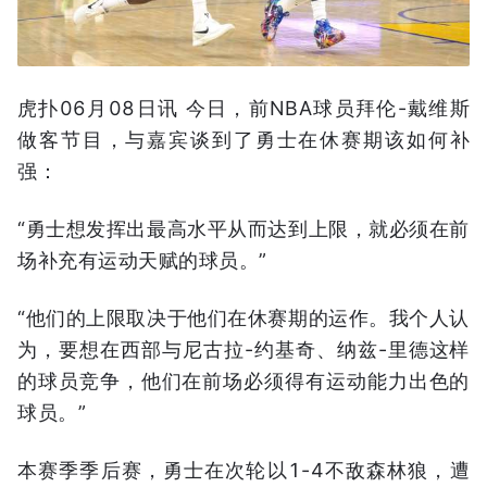
虎扑06月08日讯 今日，前NBA球员拜伦-戴维斯
做客节目，与嘉宾谈到了勇士在休赛期该如何补
强：
“勇士想发挥出最高水平从而达到上限，就必须在前
场补充有运动天赋的球员。”
“他们的上限取决于他们在休赛期的运作。我个人认
为，要想在西部与尼古拉-约基奇、纳兹-里德这样
的球员竞争，他们在前场必须得有运动能力出色的
球员。”
本赛季季后赛，勇士在次轮以1-4不敌森林狼，遭