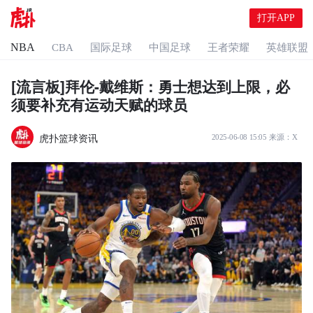
打开APP
NBA
CBA
国际足球
中国足球
王者荣耀
英雄联盟
[流言板]拜伦-戴维斯：勇士想达到上限，必
须要补充有运动天赋的球员
虎扑篮球资讯
2025-06-08 15:05
来源：
X