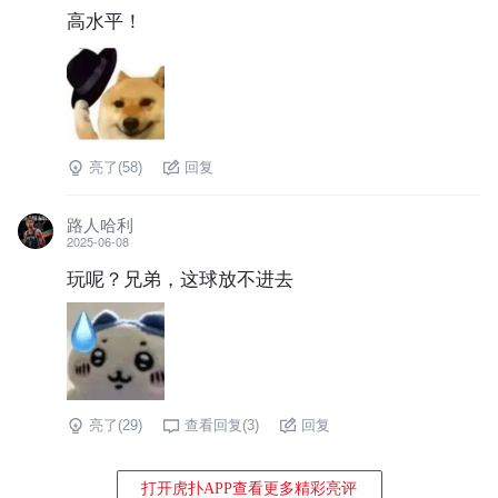
高水平！
亮了(
58
)
回复
路人哈利
2025-06-08
玩呢？兄弟，这球放不进去
亮了(
29
)
查看回复(
3
)
回复
打开虎扑APP查看更多精彩亮评