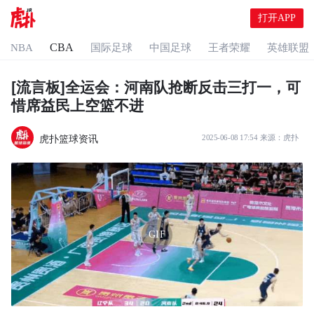
打开APP
CBA
NBA
国际足球
中国足球
王者荣耀
英雄联盟
[流言板]全运会：河南队抢断反击三打一，可
惜席益民上空篮不进
虎扑篮球资讯
2025-06-08 17:54
来源：
虎扑
GIF