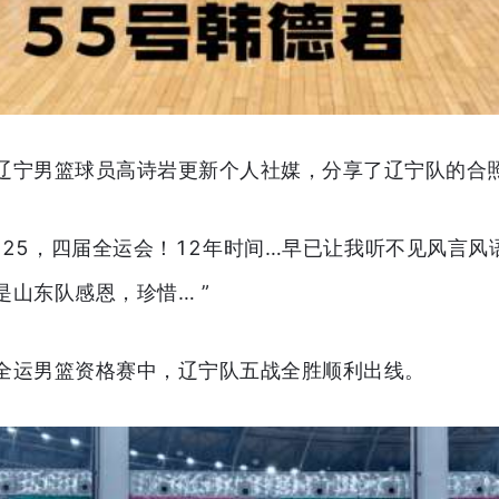
全运辽宁男篮球员高诗岩更新个人社媒，分享了辽宁队的合
2025，四届全运会！12年时间…早已让我听不见风言
东队感恩，珍惜… ​​​”
全运男篮资格赛中，辽宁队五战全胜顺利出线。