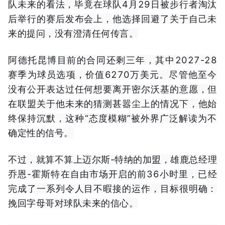
队未来的看法，毕竟在球队4月29日被步行者淘汰
后举行的赛后发布会上，他选择回避了关于自己未
来的提问，没有澄清任何传言。
阿德托昆博目前的合同还剩三年，其中2027-28
赛季为球员选项，价值6270万美元。尽管他至今
没有公开表达过任何想要离开密尔沃基的意愿，但
在联盟关于他未来的猜测甚嚣尘上的情况下，他始
终保持沉默，这种“态度模糊”被外界广泛解读为不
确定性的信号。
不过，就算不算上迈尔斯-特纳的加盟，雄鹿总经理
乔恩-霍斯特在自由市场开启的前36小时里，已经
完成了一系列令人目不暇接的运作，目标很明确：
挽回字母哥对球队未来的信心。