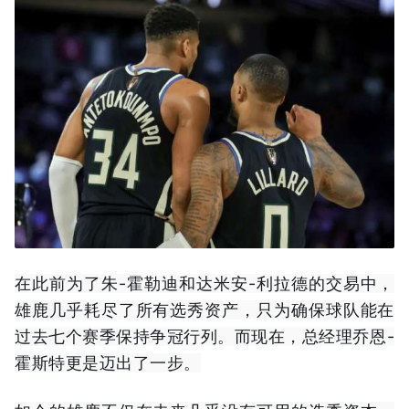
在此前为了朱-霍勒迪和达米安-利拉德的交易中，
雄鹿几乎耗尽了所有选秀资产，只为确保球队能在
过去七个赛季保持争冠行列。而现在，总经理乔恩-
霍斯特更是迈出了一步。