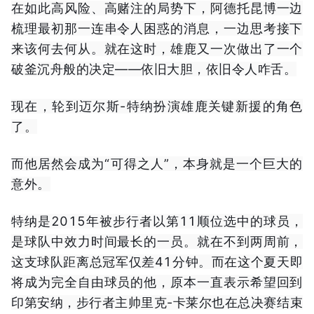
在如此高风险、高赌注的局势下，阿德托昆博一边
梳理最初那一连串令人困惑的消息，一边思考接下
来该何去何从。就在这时，雄鹿又一次做出了一个
破釜沉舟般的决定——依旧大胆，依旧令人咋舌。
现在，轮到迈尔斯-特纳扮演雄鹿关键新援的角色
了。
而他居然会成为“可得之人”，本身就是一个巨大的
意外。
特纳是2015年被步行者以第11顺位选中的球员，
是球队中效力时间最长的一员。就在不到两周前，
这支球队距离总冠军仅差41分钟。而在这个夏天即
将成为完全自由球员的他，原本一直表示希望回到
印第安纳，步行者主帅里克-卡莱尔也在总决赛结束