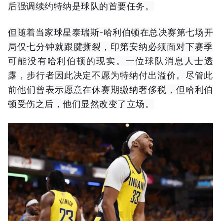
后强调续约特纳是球队的首要任务。
但随着当家球星泰瑞斯-哈利伯顿在总决赛第七场开
局仅七分钟就跟腱撕裂，印第安纳必须面对下赛季
可能没有哈利伯顿的现实。一位球队消息人士透
露，步行者因此决定不愿为特纳付出溢价。尽管此
前他们曾表示愿意在休赛期缴纳奢侈税，但哈利伯
顿受伤之后，他们显然改变了立场。