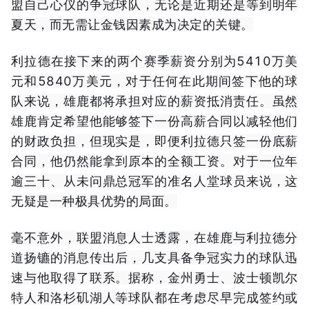
盟自己心仪的争冠球队，无论是近期还是等到明年
夏天，而无需让金钱因素成为决定的关键。
利拉德在接下来的两个赛季薪资分别为5410万美
元和5840万美元，对于任何在此期间签下他的球
队来说，雄鹿都将承担对应的薪资抵消责任。虽然
雄鹿肯定希望他能够签下一份高薪合同以减轻他们
的财政负担，但现实是，即便利拉德只签一份底薪
合同，他仍然能拿到原本的全额工资。对于一位年
逾三十、从未问鼎总冠军的准名人堂球员来说，这
无疑是一种极具优势的局面。
毫不意外，联盟消息人士透露，在雄鹿与利拉德分
道扬镳的消息传出后，几支具备争冠实力的球队迅
速与他取得了联系。据称，金州勇士、波士顿凯尔
特人和洛杉矶湖人等球队都在考虑尽早完成签约或