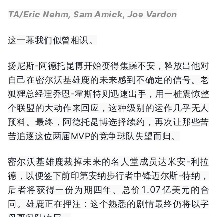
TA/Eric Nehm, Sam Amick, Joe Vardon
这一幕我们似曾相识。
扬尼斯-阿德托昆博开始变得焦躁不安，释放出他对
自己在密尔沃基雄鹿的未来感到不确定的信号。老
狐狸总经理乔恩-霍斯特则迅速出手，用一桩震惊整
个联盟的大动作来回应，这种级别的运作几乎无人
预料。最终，阿德托昆博选择续约，再次让那些苦
苦追逐这位两届MVP的竞争球队失望而归。
密尔沃基雄鹿裁掉未来的名人堂成员达米安-利拉
德，以便签下前印第安纳步行者中锋迈尔斯-特纳，
后者将获得一份为期四年、总价1.07亿美元的合
同。雄鹿正在押注：这个熟悉的剧情最终仍将以字