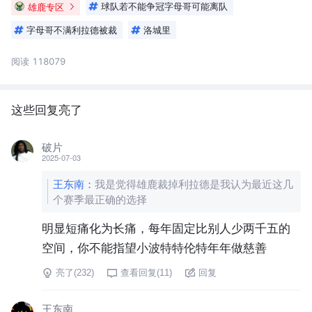
雄鹿专区
球队若不能争冠字母哥可能离队
字母哥不满利拉德被裁
洛城里
阅读 118079
这些回复亮了
破片
2025-07-03
王东南
：
我是觉得雄鹿裁掉利拉德是我认为最近这几
个赛季最正确的选择
明显短痛化为长痛，每年固定比别人少两千五的
空间，你不能指望小波特特伦特年年做慈善
亮了(
232
)
查看回复(
11
)
回复
王东南