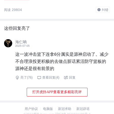
阅读 29804
纠错
这些回复亮了
海仁呐
2025-07-05
这一波冲击篮下连拿6分属实是源神启动了。减少
不合理浪投更积极的去做点脏话累活防守篮板的
源神还是很有前景的
亮了(
76
)
查看回复(
4
)
回复
打开虎扑APP查看更多精彩亮评
用户协议
电脑版
新冠求助
新冠辟谣