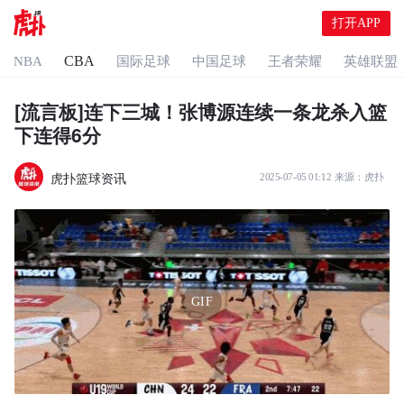
打开APP
CBA
NBA
国际足球
中国足球
王者荣耀
英雄联盟
[流言板]连下三城！张博源连续一条龙杀入篮
下连得6分
虎扑篮球资讯
2025-07-05 01:12
来源：
虎扑
GIF