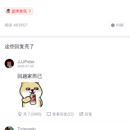
篮球资讯
阅读 483957
纠错
这些回复亮了
JJJPeter
2025-07-05
回趟家而已
亮了(
2400
)
查看回复(
22
)
回复
Tziangelo