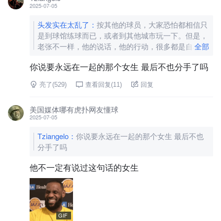
2025-07-05
头发实在太乱了
：
按其他的球员，大家恐怕都相信只
是到球馆练球而已，或者到其他城市玩一下。但是，
老张不一样，他的说话，他的行动，很多都是自相矛
全部
盾的，说永远不会那样做，结果却做了，关键是一到
你说要永远在一起的那个女生 最后不也分手了吗
不如他所愿时，是真的拍拍屁股就跑了。所以，他莫
名其妙的说话和行动，你不得不联想到，他在向湖人
亮了(
529
)
查看回复(
11
)
回复
施压，向管理层施压。但是他这一次玩脱了，因为他
真的老了，也太贵了，去尼克斯，尼克斯不欢迎他。
美国媒体哪有虎扑网友懂球
去骑士，骑士新闻说交易老张回来的概率为零。去独
2025-07-05
行侠，人家也不鸟他。关键是，就算在湖人，管理层
和老板也不再考虑他的意愿和感受了。。。
Tziangelo
：
你说要永远在一起的那个女生 最后不也
分手了吗
他不一定有说过这句话的女生
GIF