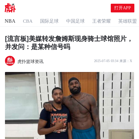
打开APP
NBA
CBA
国际足球
中国足球
王者荣耀
英雄联盟
[流言板]美媒转发詹姆斯现身骑士球馆照片，
并发问：是某种信号吗
虎扑篮球资讯
2025-07-05 03:34
来源：
X