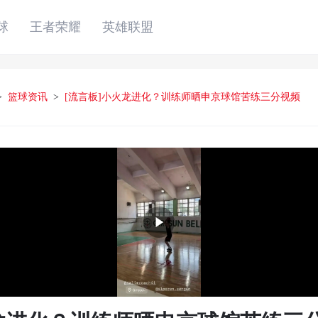
球
王者荣耀
英雄联盟
>
篮球资讯
>
[流言板]小火龙进化？训练师晒申京球馆苦练三分视频