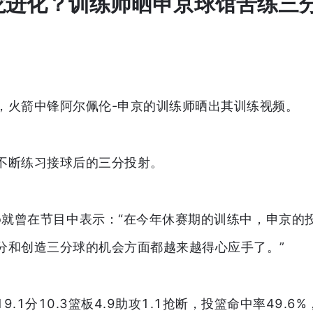
火龙进化？训练师晒申京球馆苦练三
日，火箭中锋阿尔佩伦-申京的训练师晒出其训练视频。
不断练习接球后的三分投射。
ko就曾在节目中表示：“在今年休赛期的训练中，申京的
分和创造三分球的机会方面都越来越得心应手了。”
.1分10.3篮板4.9助攻1.1抢断，投篮命中率49.6%