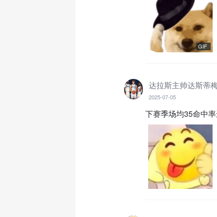
GIF
达拉斯主帅达斯蒂
2025-07-05
下赛季场均35命中率