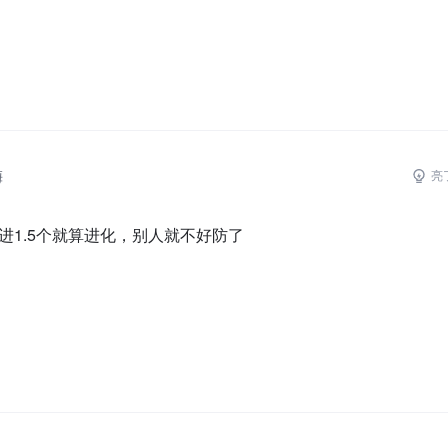
梅
亮
进1.5个就算进化，别人就不好防了