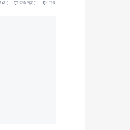
了(
31
)
查看回复(
4
)
回复