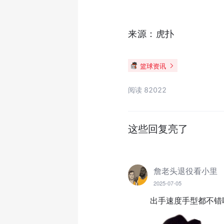
来源：虎扑
篮球资讯
阅读 82022
这些回复亮了
詹老头退役看小里
2025-07-05
出手速度手型都不错