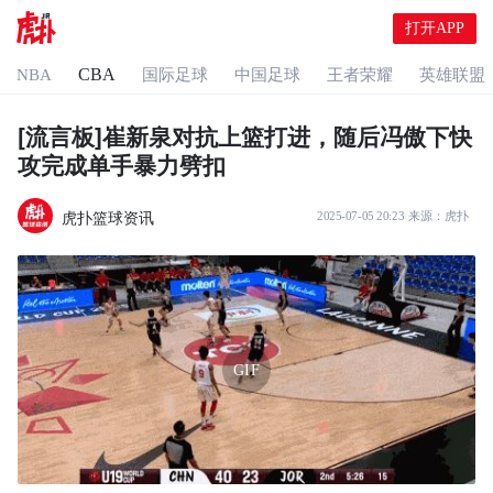
打开APP
CBA
NBA
国际足球
中国足球
王者荣耀
英雄联盟
[流言板]崔新泉对抗上篮打进，随后冯傲下快
攻完成单手暴力劈扣
虎扑篮球资讯
2025-07-05 20:23
来源：
虎扑
GIF