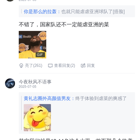
你是那么的拉轰
：
也就只能虐虐亚洲球队了[捂脸]
不错了，国家队还不一定能虐亚洲的菜
GIF
亮了(
261
)
查看回复(
2
)
回复
今夜秋风不语事
2025-07-05
黄礼志圈外高颜值男友
：
终于体验到虐菜的爽感了