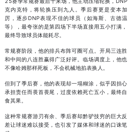
25赛季常规赛最后十来场，他主动压缩轮换，DNP
克内克特，将轮换压到九人。季后赛更是变本加
厉，逐步DNP表现不佳的球员（如海斯、古德温
等），最夸张的是第四场下半场直接用五小打满，
最终导致球员体能耗尽。
常规赛阶段，他的排兵布阵可圈可点。开局三连胜
和中间的八连胜赢得广泛好评。临场调度上，他也
不像哈姆那样死板，不会机械地掐表换人。
但到了季后赛，他的表现却一塌糊涂，似乎因担心
承担责任而畏首畏尾，过度依赖死亡五小，最终自
食其果。
这种常规赛游刃有余、季后赛却黔驴技穷的巨大反
差让球迷难以接受，也引发了媒体和球迷的口诛笔