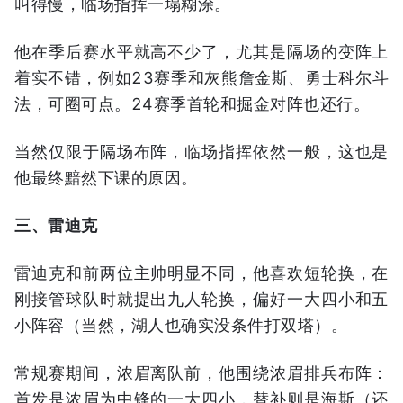
叫得慢，临场指挥一塌糊涂。
他在季后赛水平就高不少了，尤其是隔场的变阵上
着实不错，例如23赛季和灰熊詹金斯、勇士科尔斗
法，可圈可点。24赛季首轮和掘金对阵也还行。
当然仅限于隔场布阵，临场指挥依然一般，这也是
他最终黯然下课的原因。
三、雷迪克
雷迪克和前两位主帅明显不同，他喜欢短轮换，在
刚接管球队时就提出九人轮换，偏好一大四小和五
小阵容（当然，湖人也确实没条件打双塔）。
常规赛期间，浓眉离队前，他围绕浓眉排兵布阵：
首发是浓眉为中锋的一大四小，替补则是海斯（还