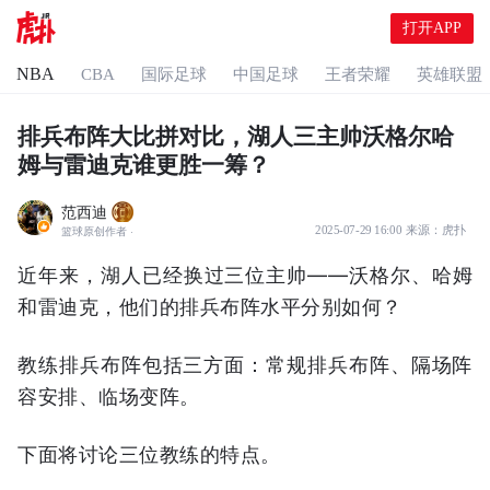
打开APP
NBA
CBA
国际足球
中国足球
王者荣耀
英雄联盟
排兵布阵大比拼对比，湖人三主帅沃格尔哈
姆与雷迪克谁更胜一筹？
范西迪
2025-07-29 16:00
来源：
虎扑
篮球原创作者
·
近年来，湖人已经换过三位主帅——沃格尔、哈姆
和雷迪克，他们的排兵布阵水平分别如何？
教练排兵布阵包括三方面：常规排兵布阵、隔场阵
容安排、临场变阵。
下面将讨论三位教练的特点。