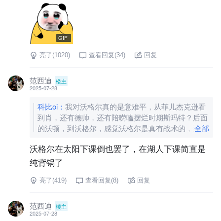
GIF
亮了(
1020
)
查看回复(
34
)
回复
范西迪
楼主
2025-07-28
科比oi
：
我对沃格尔真的是意难平，从菲儿杰克逊看
到肖，还有德帅，还有陪唠嗑摆烂时期斯玛特？后面
的沃顿，到沃格尔，感觉沃格尔是真有战术的，到湖
全部
人夺冠第二年，季后赛打太阳，打了两场优势都在湖
沃格尔在太阳下课倒也罢了，在湖人下课简直是
人，败给浓眉的伤病，后面再交易来威少，让沃格尔
背锅，威少真的让我断了看NBA一个赛季，赛季结
纯背锅了
束，让湖人在漩涡陷了两年，
[图片]
亮了(
419
)
查看回复(
8
)
回复
范西迪
楼主
2025-07-28