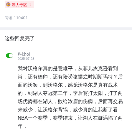
湖人专区
阅读 110401
这些回复亮了
科比oi
2025-07-28
我对沃格尔真的是意难平，从菲儿杰克逊看到
肖，还有德帅，还有陪唠嗑摆烂时期斯玛特？后
面的沃顿，到沃格尔，感觉沃格尔是真有战术
的，到湖人夺冠第二年，季后赛打太阳，打了两
场优势都在湖人，败给浓眉的伤病，后面再交易
来威少，让沃格尔背锅，威少真的让我断了看
NBA一个赛季，赛季结束，让湖人在漩涡陷了两
年，