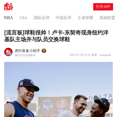
打开APP
NBA
CBA
国际足球
中国足球
王者荣耀
英雄联盟
[流言板]球鞋很帅！卢卡-东契奇现身纽约洋
基队主场并与队员交换球鞋
虎扑装备小助手
2025-07-29 15:35
来源：
Instagram
虎扑官方活动账号
·