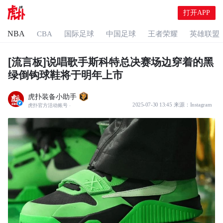
打开APP
NBA
CBA
国际足球
中国足球
王者荣耀
英雄联盟
[流言板]说唱歌手斯科特总决赛场边穿着的黑
绿倒钩球鞋将于明年上市
虎扑装备小助手
2025-07-30 13:45
来源：
Instagram
虎扑官方活动账号
·