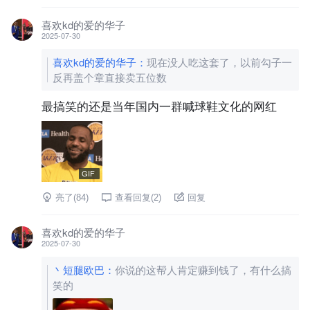
喜欢kd的爱的华子
2025-07-30
喜欢kd的爱的华子
：
现在没人吃这套了，以前勾子一
反再盖个章直接卖五位数
最搞笑的还是当年国内一群喊球鞋文化的网红
GIF
亮了(
84
)
查看回复(
2
)
回复
喜欢kd的爱的华子
2025-07-30
丶短腿欧巴
：
你说的这帮人肯定赚到钱了，有什么搞
笑的