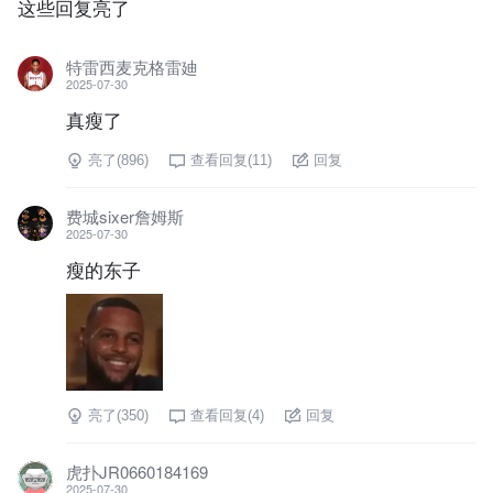
这些回复亮了
特雷西麦克格雷廸
2025-07-30
真瘦了
亮了(
896
)
查看回复(
11
)
回复
费城sixer詹姆斯
2025-07-30
瘦的东子
亮了(
350
)
查看回复(
4
)
回复
虎扑JR0660184169
2025-07-30