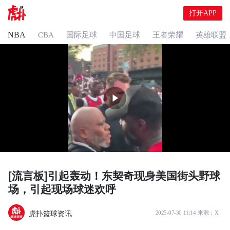
打开APP
NBA
CBA
国际足球
中国足球
王者荣耀
英雄联盟
[流言板]引起轰动！东契奇现身美国街头野球
场，引起现场球迷欢呼
虎扑篮球资讯
2025-07-30 11:14
来源：
X