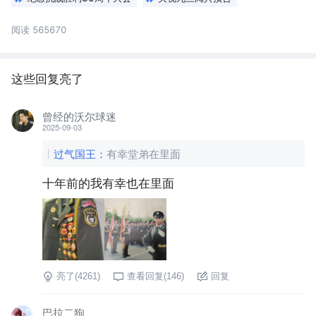
阅读 565670
这些回复亮了
曾经的沃尔球迷
2025-09-03
过气国王
：
有幸堂弟在里面
十年前的我有幸也在里面
亮了(
4261
)
查看回复(
146
)
回复
巴拉二狗