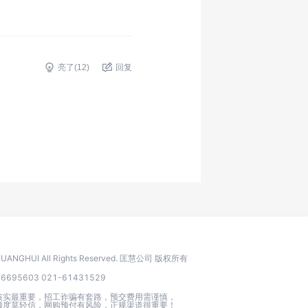
亮了(
12
)
回复
 KUANGHUI All Rights Reserved. 匡慧公司 版权所有
95603 021-61431529
核实最重要，招工诈骗有套路，预交费用需谨慎，
额度莫轻信，网购预付有风险，正规渠道很重要！