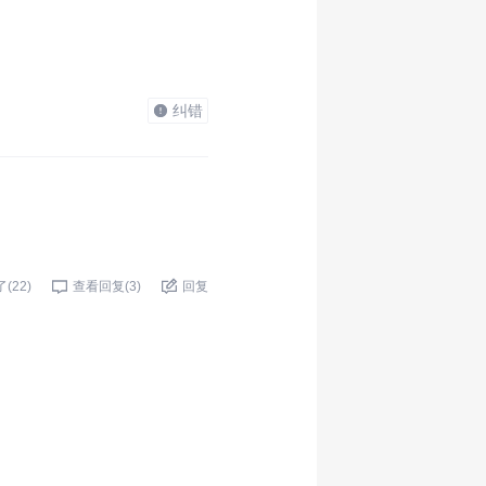
纠错
了(
22
)
查看回复(
3
)
回复