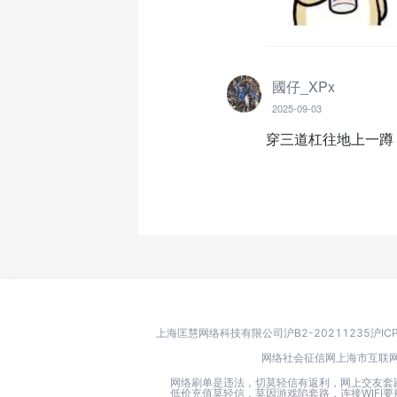
國仔_XPx
2025-09-03
穿三道杠往地上一蹲
上海匡慧网络科技有限公司
沪B2-20211235
沪IC
网络社会征信网
上海市互联
网络刷单是违法，切莫轻信有返利，网上交友套
低价充值莫轻信，莫因游戏陷套路，连接WIF