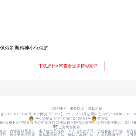
 像俄罗斯精神小伙似的
下载虎扑APP查看更多精彩亮评
虎扑APP
服务协议
隐私协议
P备2021021198号-6
沪网文【2021】3297-269号
证照中心
Copyright © 2021
沪公网安备 31010902002561号
警务室
网违法和不良信息举报中心
中国互联网违法和不良信息举报中心
虎扑举报电话：021-666
上海网警提示：
路多，卖惨要钱需当心，电子红包莫轻点，个人信息勿填写，仿冒客服来行骗，官方
I要规范，确认安全再连接，抢购车票有章法，确认订单再付款，白条赊购慎使用，提升