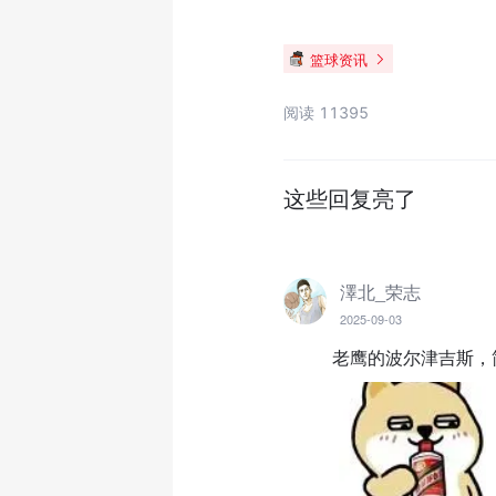
篮球资讯
阅读 11395
这些回复亮了
澤北_荣志
2025-09-03
老鹰的波尔津吉斯，