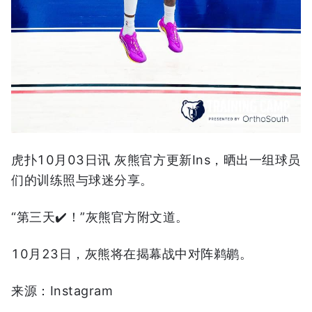
虎扑10月03日讯 灰熊官方更新Ins，晒出一组球员
们的训练照与球迷分享。
“第三天✔️！”灰熊官方附文道。
10月23日，灰熊将在揭幕战中对阵鹈鹕。
来源：Instagram