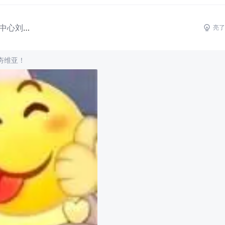
宛平南路400号关怀中心刘副
亮了
夯维亚！