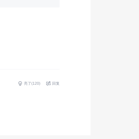
亮了(
120
)
回复