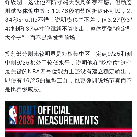
锋级别，这让他在防守端天然具备存在感。但动态
测试整体偏中等：10.76秒的禁区折返还可以，2.
84秒shuttle不错，说明横移并不差，但3.27秒3/
4冲刺和37英寸弹跳就不算突出，整体更像“稳定型
大个子”，而不是爆发型前场。
投射部分则比较明显是短板集中区：定点9/25和侧
中侧9/26都处于较低水平，说明他在“吃空位”这个
最关键的NBA四号位能力上还没有建立稳定输出，
即使有16/25的星型三分，也更像训练场节奏而不
是比赛级威胁。