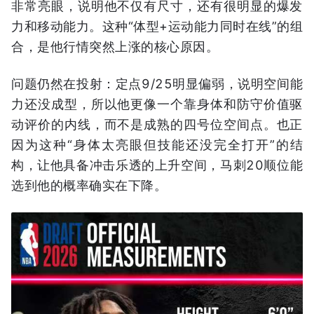
非常亮眼，说明他不仅有尺寸，还有很明显的爆发
力和移动能力。这种“体型+运动能力同时在线”的组
合，是他行情突然上涨的核心原因。
问题仍然在投射：定点9/25明显偏弱，说明空间能
力还没成型，所以他更像一个靠身体和防守价值驱
动评价的内线，而不是成熟的四号位空间点。也正
因为这种“身体太亮眼但技能还没完全打开”的结
构，让他具备冲击乐透的上升空间，马刺20顺位能
选到他的概率确实在下降。