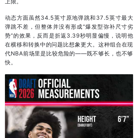
上限。
动态方面虽然34.5英寸原地弹跳和37.5英寸最大
弹跳不差，但整体并没有形成“爆发型弥补尺寸劣
势”的效果，反而是折返3.39秒明显偏慢，说明他
在横移和转换中的问题比想象更大。这种组合在现
代NBA前场里是比较危险的——既不够长，也不够
快。