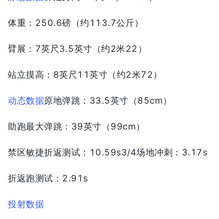
体重：250.6磅（约113.7公斤）
臂展：7英尺3.5英寸（约2米22）
站立摸高：8英尺11英寸（约2米72）
动态数据
原地弹跳：33.5英寸（85cm）
助跑最大弹跳：39英寸（99cm）
禁区敏捷折返测试：10.59s
3/4场地冲刺：3.17s
折返跑测试：2.91s
投射数据