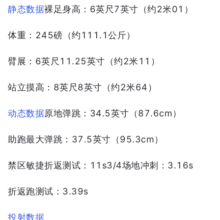
静态数据
裸足身高：6英尺7英寸（约2米01）
体重：245磅（约111.1公斤）
臂展：6英尺11.25英寸（约2米11）
站立摸高：8英尺8英寸（约2米64）
动态数据
原地弹跳：34.5英寸（87.6cm）
助跑最大弹跳：37.5英寸（95.3cm）
禁区敏捷折返测试：11s
3/4场地冲刺：3.16s
折返跑测试：3.39s
投射数据