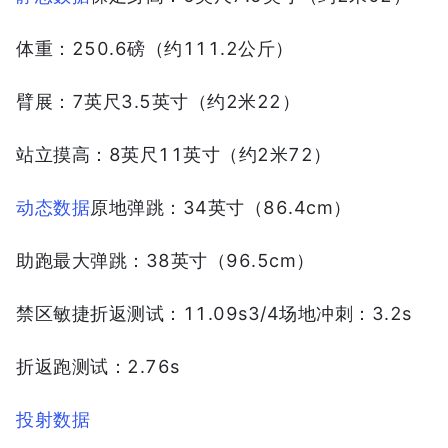
体重：250.6磅（约111.2公斤）
臂展：7英尺3.5英寸（约2米22）
站立摸高：8英尺11英寸（约2米72）
动态数据
原地弹跳：34英寸（86.4cm）
助跑最大弹跳：38英寸（96.5cm）
禁区敏捷折返测试：11.09s
3/4场地冲刺：3.2s
折返跑测试：2.76s
投射数据