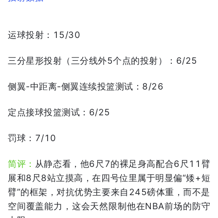
运球投射：15/30
三分星形投射（三分线外5个点的投射）：6/25
侧翼-中距离-侧翼连续投篮测试：8/26
定点接球投篮测试：6/25
罚球：7/10
简评：
从静态看，他6尺7的裸足身高配合6尺11臂
展和8尺8站立摸高，在四号位里属于明显偏“矮+短
臂”的框架，对抗优势主要来自245磅体重，而不是
空间覆盖能力，这会天然限制他在NBA前场的防守