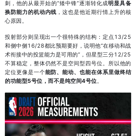
刺，他的从最开始的“矮中锋”逐渐转化成
明显具备
换防能力的机动内线
，这也是他近期行情上升的核
心原因。
投射部分则呈现出一个很特殊的结构：定点13/25
和侧中侧16/28都比预期要好，说明他“在移动和战
术衔接中的投篮能力是可用的”，但星型三分12/25
不算稳定，整体仍然不是空间型四号位。所以他的
定位更像是一个
能防、能动、也能在体系里做终结
的功能型5号位，而不是纯空间4号位
。