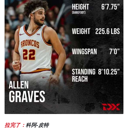
拉完了：
科阿-皮特