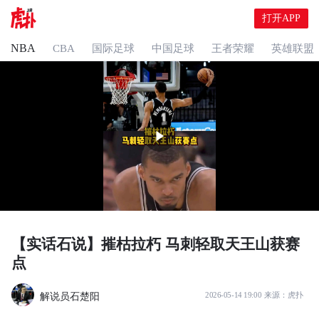
打开APP
NBA
CBA
国际足球
中国足球
王者荣耀
英雄联盟
【实话石说】摧枯拉朽 马刺轻取天王山获赛
点
解说员石楚阳
2026-05-14 19:00
来源：
虎扑