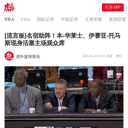
打开APP
NBA
CBA
国际足球
中国足球
王者荣耀
英雄联盟
[流言板]名宿助阵！本-华莱士、伊赛亚-托马
斯现身活塞主场观众席
虎扑篮球资讯
2026-05-14 10:15
来源：
虎扑