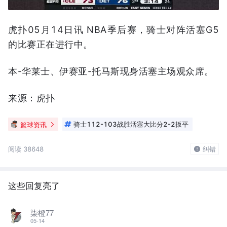
虎扑05月14日讯 NBA季后赛，骑士对阵活塞G5
的比赛正在进行中。
本-华莱士、伊赛亚-托马斯现身活塞主场观众席。
来源：虎扑
篮球资讯
骑士112-103战胜活塞大比分2-2扳平
阅读 38648
纠错
这些回复亮了
柒橙77
05-14