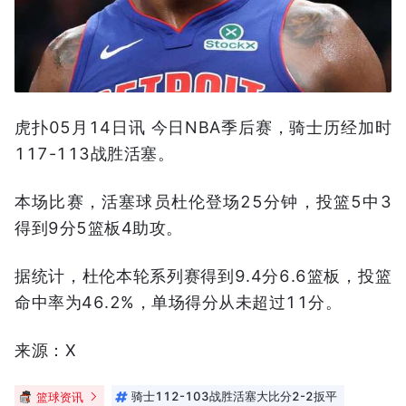
虎扑05月14日讯 今日NBA季后赛，骑士历经加时
117-113战胜活塞。
本场比赛，活塞球员杜伦登场25分钟，投篮5中3
得到9分5篮板4助攻。
据统计，杜伦本轮系列赛得到9.4分6.6篮板，投篮
命中率为46.2%，单场得分从未超过11分。
来源：X
篮球资讯
骑士112-103战胜活塞大比分2-2扳平