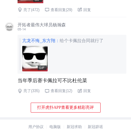
亮了(
472
)
查看回复(
29
)
回复
开拓者最伟大球员杨瀚森
05-14
亢龙不悔_东方翔
：
给个卡佩拉合同就行了
GIF
当年季后赛卡佩拉可不比杜伦菜
亮了(
335
)
查看回复(
12
)
回复
打开虎扑APP查看更多精彩亮评
用户协议
电脑版
新冠求助
新冠辟谣