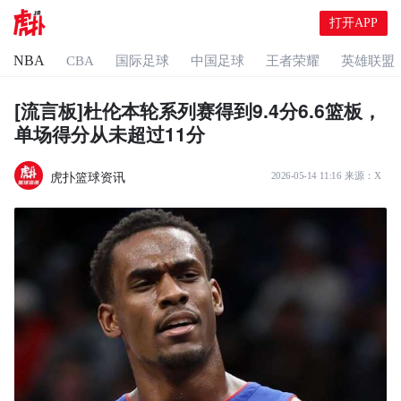
打开APP
NBA
CBA
国际足球
中国足球
王者荣耀
英雄联盟
[流言板]杜伦本轮系列赛得到9.4分6.6篮板，
单场得分从未超过11分
虎扑篮球资讯
2026-05-14 11:16
来源：
X