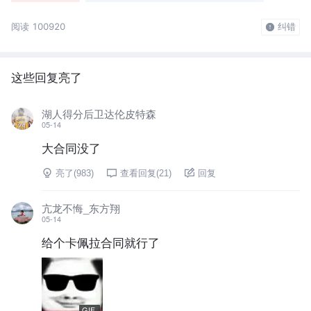
阅读 100920
纠错
这些回复亮了
湖人得分后卫达伦皮特森
05-14
大合同没了
亮了(
983
)
查看回复(
21
)
回复
亢龙不悔_东方翔
05-14
给个卡佩拉合同就行了
GIF