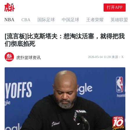
打开APP
NBA
CBA
国际足球
中国足球
王者荣耀
英雄联盟
[流言板]比克斯塔夫：想淘汰活塞，就得把我
们彻底掐死
虎扑篮球资讯
2026-05-14 11:28
来源：
X