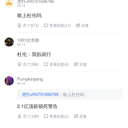
虎扑JR0751556795
05-14
敢上杜伦吗
亮了(
671
)
查看回复(
17
)
回复
1001次求婚
05-14
杜伦：我掐就行
亮了(
386
)
查看回复(
4
)
回复
Pumpkinpang
05-14
虎扑JR0751556795
：
敢上杜伦吗
2.1亿顶薪锁死警告
亮了(
140
)
查看回复(
1
)
回复