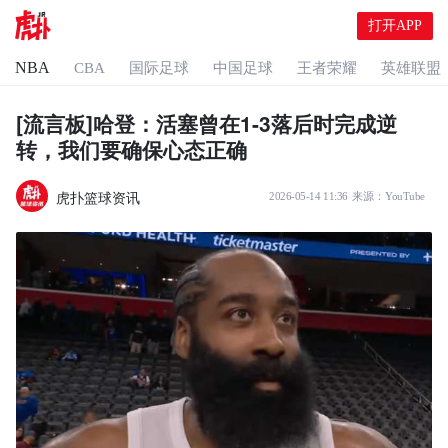
打开APP
NBA
CBA
国际足球
中国足球
王者荣耀
英雄联盟
[流言板]哈登：活塞曾在1-3落后时完成逆
转，我们要确保心态正确
虎扑篮球资讯
2026-05-14 11:36
来源：
YouTube