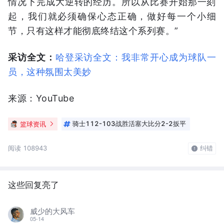
情况下完成大逆转的经历。所以从比赛开始那一刻
起，我们就必须确保心态正确，做好每一个小细
节，只有这样才能彻底终结这个系列赛。”
采访全文：
哈登采访全文：我非常开心成为球队一
员，这种氛围太美妙
来源：YouTube
篮球资讯
骑士112-103战胜活塞大比分2-2扳平
阅读 108943
纠错
这些回复亮了
威少的大风车
05-14