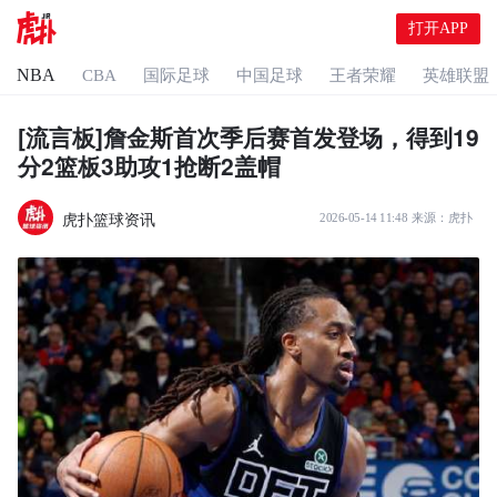
打开APP
NBA
CBA
国际足球
中国足球
王者荣耀
英雄联盟
[流言板]詹金斯首次季后赛首发登场，得到19
分2篮板3助攻1抢断2盖帽
虎扑篮球资讯
2026-05-14 11:48
来源：
虎扑