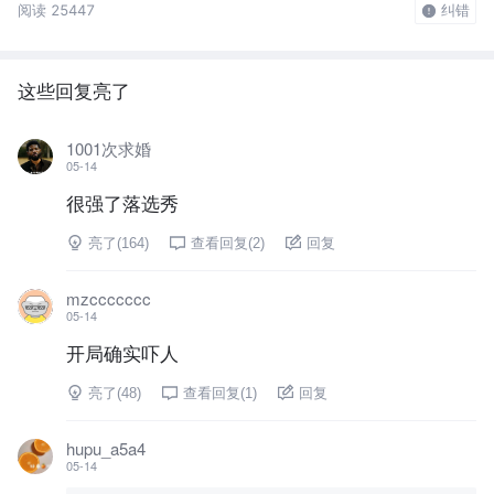
阅读 25447
纠错
这些回复亮了
1001次求婚
05-14
很强了落选秀
亮了(
164
)
查看回复(
2
)
回复
mzccccccc
05-14
开局确实吓人
亮了(
48
)
查看回复(
1
)
回复
hupu_a5a4
05-14