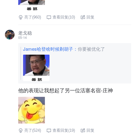
亮了(
960
)
查看回复(
10
)
回复
老戈稳
05-14
James哈登啥时候剃胡子
：
你要被优化了
他的表现让我想起了另一位活塞名宿-庄神
亮了(
524
)
查看回复(
19
)
回复