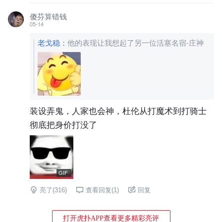
傻芬算错钱
05-14
老戈稳
：
他的表现让我想起了另一位活塞名宿-庄神
装设弄鬼，人家也会神，杜伦从打魔术到打骑士
彻底把身价打没了
GIF
亮了(
316
)
查看回复(
1
)
回复
打开虎扑APP查看更多精彩亮评