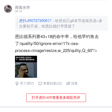
雨落光华
05-14
虎扑JR0727300917
：
哈登自己g6末节连续失误+多
次要犯不成，给恩比德打早晋级了
恩比德系列赛43+18的命中率，给他早钓鱼去
了/quality/50/ignore-error/1?x-oss-
process=image/resize,w_225/qulity,Q_60"/>
亮了(
857
)
查看回复(
12
)
回复
打开虎扑APP查看更多精彩亮评