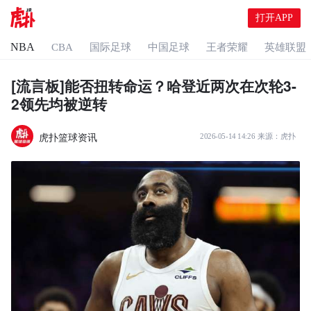
打开APP
NBA
CBA
国际足球
中国足球
王者荣耀
英雄联盟
[流言板]能否扭转命运？哈登近两次在次轮3-
2领先均被逆转
虎扑篮球资讯
2026-05-14 14:26
来源：
虎扑