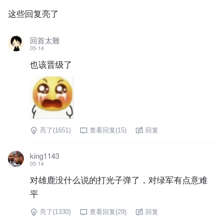
这些回复亮了
回首太難
05-14
也该晋级了
亮了(
1651
)
查看回复(
15
)
回复
king1143
05-14
对雄鹿没什么说的打光子弹了，对绿军有点意难
平
亮了(
1330
)
查看回复(
29
)
回复