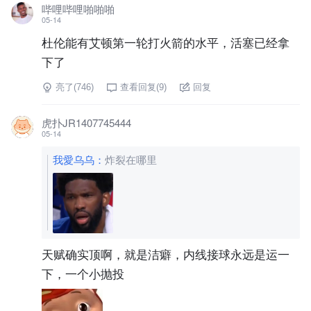
哔哩哔哩啪啪啪
05-14
杜伦能有艾顿第一轮打火箭的水平，活塞已经拿
下了
亮了(
746
)
查看回复(
9
)
回复
虎扑JR1407745444
05-14
我愛乌乌
：
炸裂在哪里
天赋确实顶啊，就是洁癖，内线接球永远是运一
下，一个小抛投