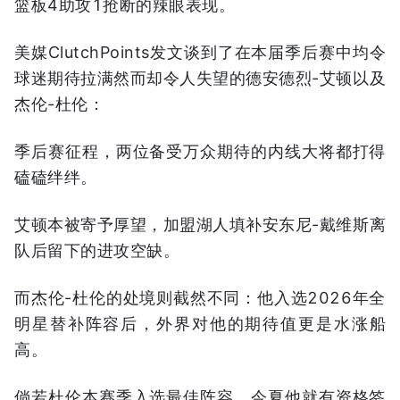
篮板4助攻1抢断的辣眼表现。
美媒ClutchPoints发文谈到了在本届季后赛中均令
球迷期待拉满然而却令人失望的德安德烈-艾顿以及
杰伦-杜伦：
季后赛征程，两位备受万众期待的内线大将都打得
磕磕绊绊。
艾顿本被寄予厚望，加盟湖人填补安东尼-戴维斯离
队后留下的进攻空缺。
而杰伦-杜伦的处境则截然不同：他入选2026年全
明星替补阵容后，外界对他的期待值更是水涨船
高。
倘若杜伦本赛季入选最佳阵容，今夏他就有资格签