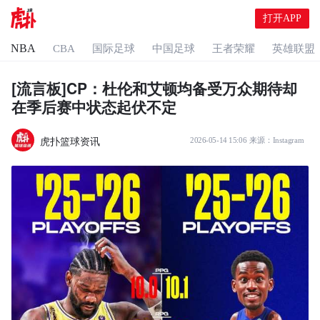
打开APP
NBA
CBA
国际足球
中国足球
王者荣耀
英雄联盟
[流言板]CP：杜伦和艾顿均备受万众期待却
在季后赛中状态起伏不定
虎扑篮球资讯
2026-05-14 15:06
来源：
Instagram