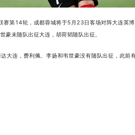
超联赛第14轮，成都蓉城将于5月23日客场对阵大连英
韦世豪未随队出征大连，胡荷韬随队出征。
到达大连，费利佩、李扬和韦世豪没有随队出征，此前