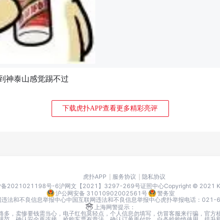
到神泰山感觉踢不过
下载虎扑APP查看更多精彩亮评
虎扑APP
服务协议
隐私协议
P备2021021198号-6
沪网文【2021】3297-269号
证照中心
Copyright © 2021
沪公网安备 31010902002561号
警务室
网违法和不良信息举报中心
中国互联网违法和不良信息举报中心
虎扑举报电话：021-666
上海网警提示：
路多，卖惨要钱需当心，电子红包莫轻点，个人信息勿填写，仿冒客服来行骗，官方
I要规范，确认安全再连接，抢购车票有章法，确认订单再付款，白条赊购慎使用，提升