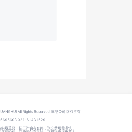
 KUANGHUI All Rights Reserved. 匡慧公司 版权所有
95603 021-61431529
核实最重要，招工诈骗有套路，预交费用需谨慎，
额度莫轻信，网购预付有风险，正规渠道很重要！