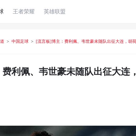
球
王者荣耀
英雄联盟
道
>
中国足球
>
[流言板]博主：费利佩、韦世豪未随队出征大连，胡
主：费利佩、韦世豪未随队出征大连