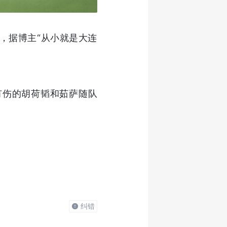
博，据博主“从小就是大连
有伤的胡荷韬和茹萨随队
纠错