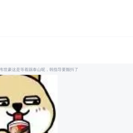
韦世豪这是等着踢泰山呢，韩指导要颤抖了