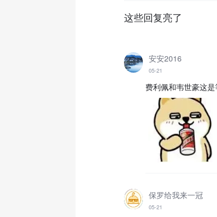
这些回复亮了
安安2016
05-21
费利佩和韦世豪这是
保罗给我来一冠
05-21