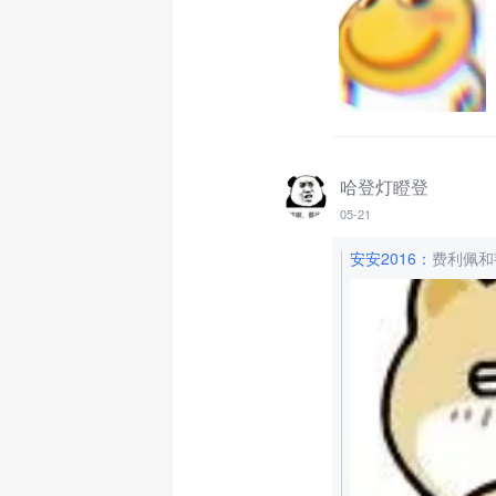
哈登灯瞪登
05-21
安安2016
：
费利佩和