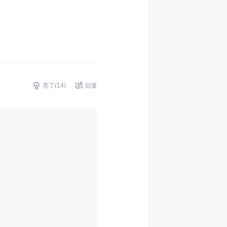
亮了(
14
)
回复