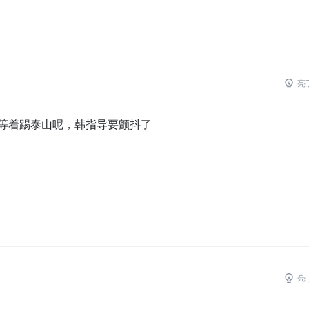
亮
等着踢泰山呢，韩指导要颤抖了
亮