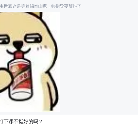
韦世豪这是等着踢泰山呢，韩指导要颤抖了
打下课不挺好的吗？