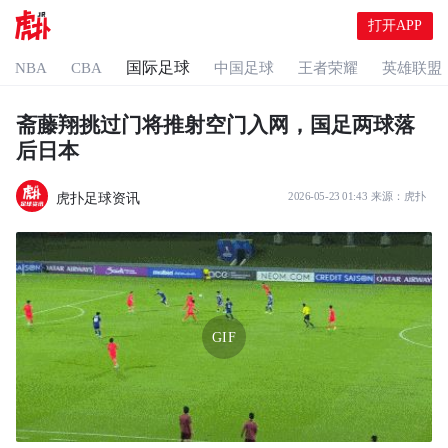
打开APP
国际足球
NBA
CBA
中国足球
王者荣耀
英雄联盟
斋藤翔挑过门将推射空门入网，国足两球落
后日本
虎扑足球资讯
2026-05-23 01:43
来源：
虎扑
GIF