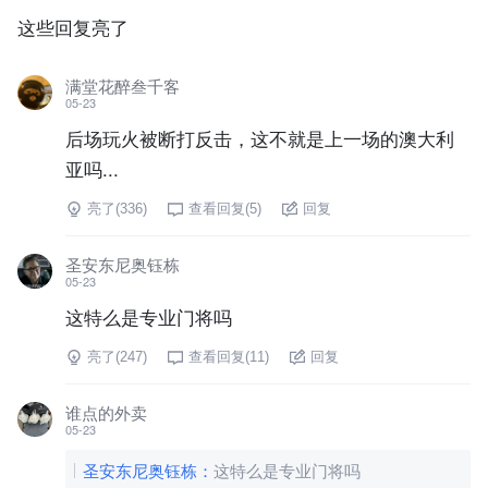
这些回复亮了
满堂花醉叁千客
05-23
后场玩火被断打反击，这不就是上一场的澳大利
亚吗...
亮了(
336
)
查看回复(
5
)
回复
圣安东尼奥钰栋
05-23
这特么是专业门将吗
亮了(
247
)
查看回复(
11
)
回复
谁点的外卖
05-23
圣安东尼奥钰栋
：
这特么是专业门将吗