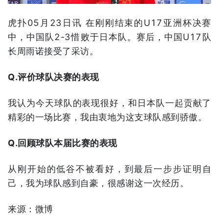
虎扑05月23日讯 在刚刚结束的U17亚洲杯决赛
中，中国队2-3惜败于日本队。赛后，中国U17队
长周雨诺接受了采访。
Q.评价球队决赛的表现
我认为今天球队的表现很好，和日本队一起贡献了
精彩的一场比赛，我由衷地为这支球队感到骄傲。
Q.回顾球队本届比赛的表现
从刚开始的低谷不被看好，到最后一步步证明自
己，我为球队感到自豪，很感谢这一次经历。
来源：微博