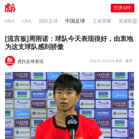
打开APP
中国足球
NBA
CBA
国际足球
王者荣耀
英雄联盟
[流言板]周雨诺：球队今天表现很好，由衷地
为这支球队感到骄傲
虎扑足球资讯
2026-05-23 03:24
来源：
微博