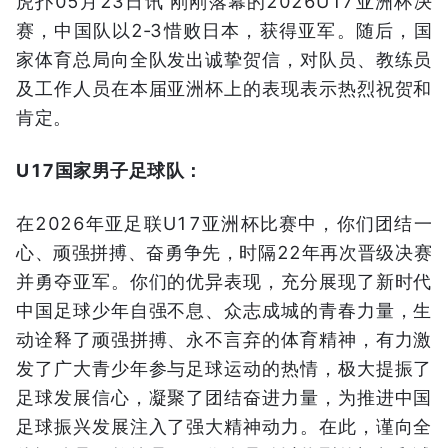
虎扑05月23日讯 刚刚落幕的2026U17亚洲杯决
赛，中国队以2‑3惜败日本，获得亚军。随后，国
家体育总局向全队发出诚挚贺信，对队员、教练员
及工作人员在本届亚洲杯上的表现表示热烈祝贺和
肯定。
U17国家男子足球队：
在2026年亚足联U17亚洲杯比赛中，你们团结一
心、顽强拼搏、奋勇争先，时隔22年再次晋级决赛
并勇夺亚军。你们的优异表现，充分展现了新时代
中国足球少年自强不息、众志成城的青春力量，生
动诠释了顽强拼搏、永不言弃的体育精神，有力激
发了广大青少年参与足球运动的热情，极大提振了
足球发展信心，凝聚了团结奋进力量，为推进中国
足球振兴发展注入了强大精神动力。在此，谨向全