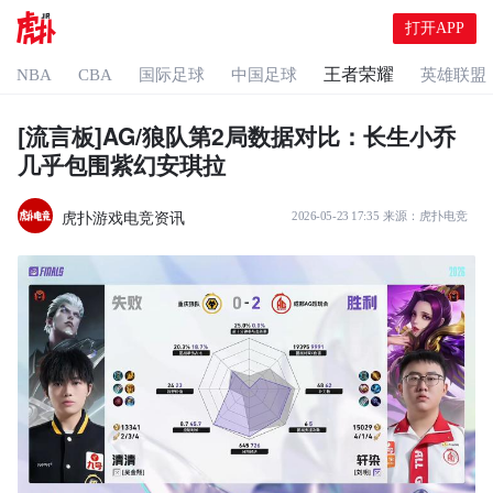
打开APP
王者荣耀
NBA
CBA
国际足球
中国足球
英雄联盟
[流言板]AG/狼队第2局数据对比：长生小乔
几乎包围紫幻安琪拉
虎扑游戏电竞资讯
2026-05-23 17:35
来源：
虎扑电竞