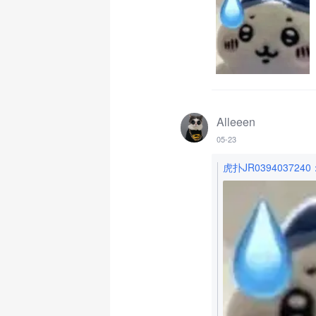
Alleeen
05-23
虎扑JR0394037240