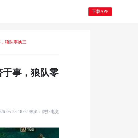
下载APP
事，狼队零换三
济于事，狼队零
026-05-23 18:02
来源：
虎扑电竞