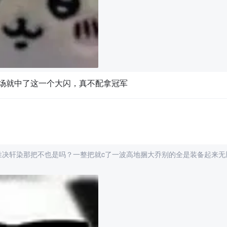
场就中了这一个大闪，真不配拿冠军
胜决轩染那把不也是吗？一整把就c了一波高地捆大乔别的全是装备起来无脑