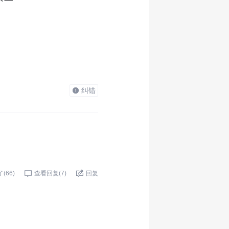
纠错
了(
66
)
查看回复(
7
)
回复