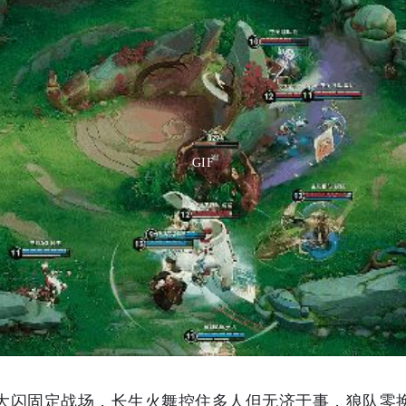
GIF
清清大闪固定战场，长生火舞控住多人但无济于事，狼队零