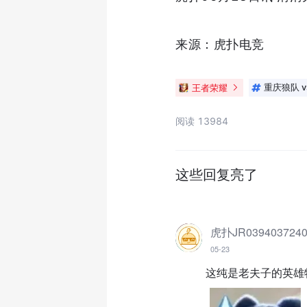
来源：虎扑电竞
王者荣耀
重庆狼队 v
阅读 13984
这些回复亮了
虎扑JR039403724
05-23
这纯是老夫子的英雄