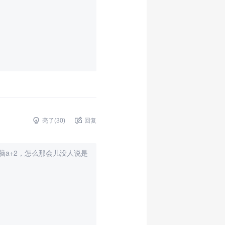
亮了(
30
)
回复
a+2，怎么那会儿没人说是