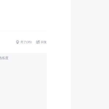
亮了(
35
)
回复
熟练度