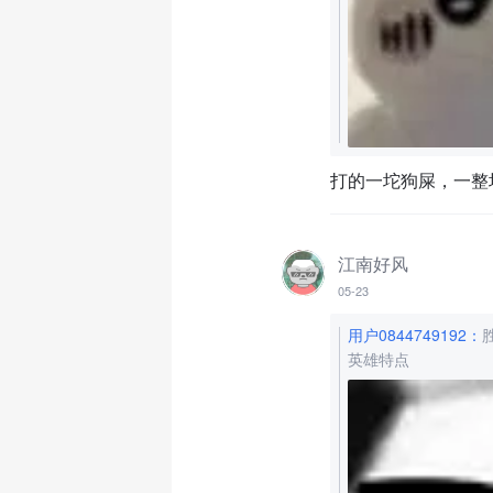
打的一坨狗屎，一整
江南好风
05-23
用户0844749192
：
英雄特点