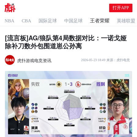
打开APP
王者荣耀
NBA
CBA
国际足球
中国足球
英雄联盟
[流言板]AG/狼队第4局数据对比：一诺戈娅
除补刀数外包围道崽公孙离
虎扑游戏电竞资讯
2026-05-23 18:49
来源：
虎扑电竞