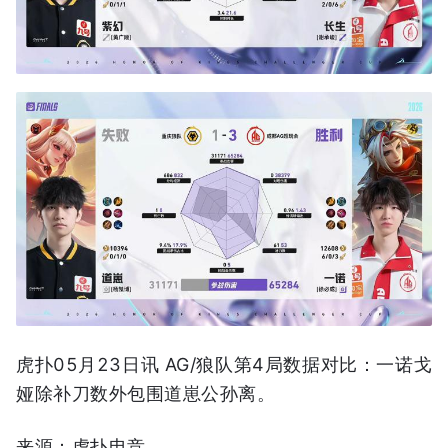
虎扑05月23日讯 AG/狼队第4局数据对比：一诺戈
娅除补刀数外包围道崽公孙离。
来源：虎扑电竞