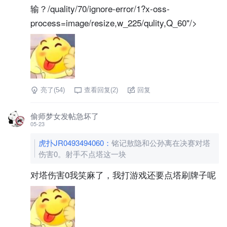
输？/quality/70/ignore-error/1?x-oss-
process=image/resize,w_225/qulity,Q_60"/>
亮了(
54
)
查看回复(
2
)
回复
偷师梦女发帖急坏了
05-23
虎扑JR0493494060
：
铭记敖隐和公孙离在决赛对塔
伤害0。射手不点塔这一块
对塔伤害0我笑麻了，我打游戏还要点塔刷牌子呢