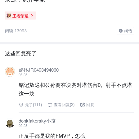
王者荣耀
阅读 13993
纠错
这些回复亮了
虎扑JR0493494060
05-23
铭记敖隐和公孙离在决赛对塔伤害0。射手不点塔
这一块
亮了(
111
)
查看回复(
3
)
回复
donkfakersky小孩
05-23
正反手都是我的FMVP，怎么