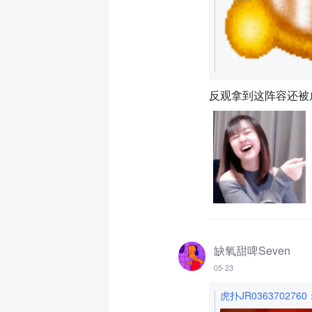
反观拿到这阵容还被
缺氧甜啤Seven
05-23
虎扑JR0363702760