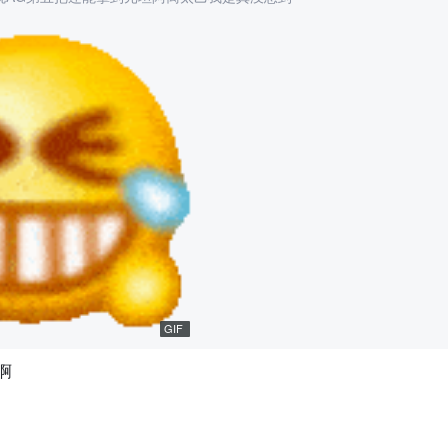
GIF
啊