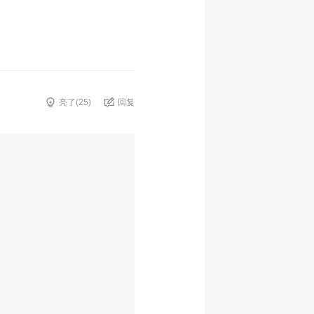
亮了(
25
)
回复