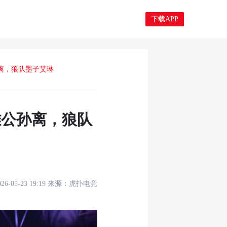
下载APP
孙离，狼队墨子艾琳
雄公孙离，狼队
026-05-23 19:19
来源：
虎扑电竞