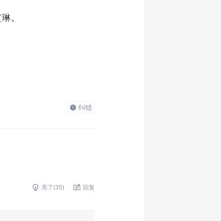
艾琳。
纠错
亮了(
35
)
回复