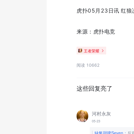
虎扑05月23日讯 红
来源：虎扑电竞
王者荣耀
阅读 10662
这些回复亮了
河村永灰
05-23
缺氧甜啤Seven
：
反