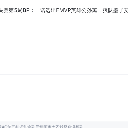
狼决赛第5局BP：一诺选出FMVP英雄公孙离，狼队墨子
观AG第五把还能拿到元坦阿离太乙我是真没想到