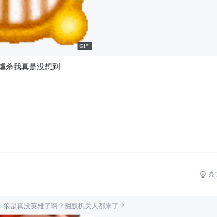
GIF
虐杀我真是没想到
亮
：
狼是真没英雄了啊？幽默机关人都来了？