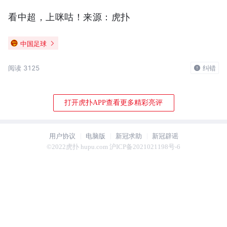
看中超，上咪咕！
来源：虎扑
中国足球
阅读 3125
纠错
打开虎扑APP查看更多精彩亮评
用户协议
电脑版
新冠求助
新冠辟谣
©2022虎扑 hupu.com 沪ICP备2021021198号-6