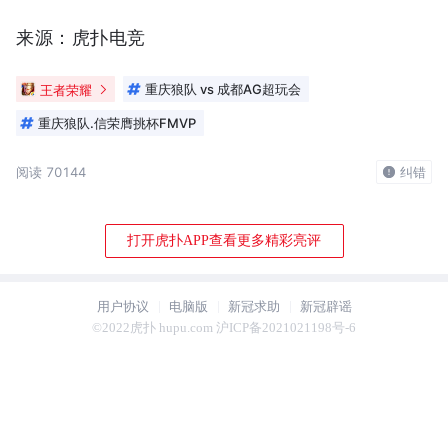
来源：虎扑电竞
王者荣耀
重庆狼队 vs 成都AG超玩会
重庆狼队.信荣膺挑杯FMVP
阅读 70144
纠错
打开虎扑APP查看更多精彩亮评
用户协议
电脑版
新冠求助
新冠辟谣
©2022虎扑 hupu.com 沪ICP备2021021198号-6