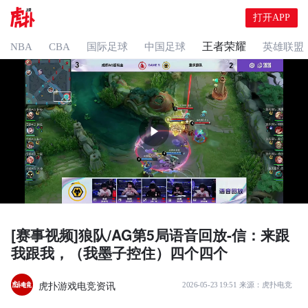
打开APP
王者荣耀
NBA
CBA
国际足球
中国足球
英雄联盟
[赛事视频]狼队/AG第5局语音回放-信：来跟
我跟我，（我墨子控住）四个四个
虎扑游戏电竞资讯
2026-05-23 19:51
来源：
虎扑电竞