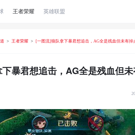
球
王者荣耀
英雄联盟
道
>
王者荣耀
>
[一图流]狼队拿下暴君想追击，AG全是残血但未有掉
队拿下暴君想追击，AG全是残血但
2