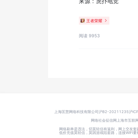
来源：虎扑电竞
王者荣耀
阅读 9953
上海匡慧网络科技有限公司
沪B2-20211235
沪IC
网络社会征信网
上海市互联
网络刷单是违法，切莫轻信有返利，网上交友套
低价充值莫轻信，莫因游戏陷套路，连接WIF