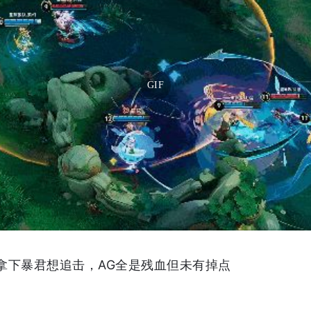
GIF
队拿下暴君想追击，AG全是残血但未有掉点