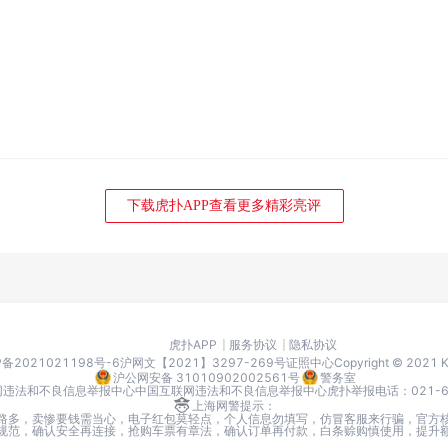
下载虎扑APP查看更多精彩亮评
虎扑APP
服务协议
隐私协议
P备2021021198号-6
沪网文【2021】3297-269号
证照中心
Copyright © 2021
沪公网安备 31010902002561号
警务室
网违法和不良信息举报中心
中国互联网违法和不良信息举报中心
虎扑举报电话：021-666
上海网警提示：
路多，卖惨要钱需当心，电子红包莫轻点，个人信息勿填写，仿冒客服来行骗，官方
I要规范，确认安全再连接，抢购车票有章法，确认订单再付款，白条赊购慎使用，提升