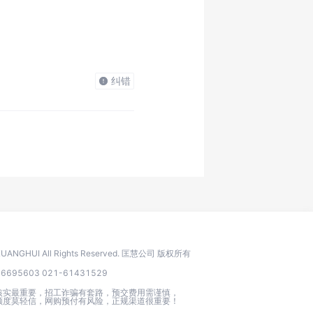
纠错
 KUANGHUI All Rights Reserved. 匡慧公司 版权所有
95603 021-61431529
核实最重要，招工诈骗有套路，预交费用需谨慎，
额度莫轻信，网购预付有风险，正规渠道很重要！