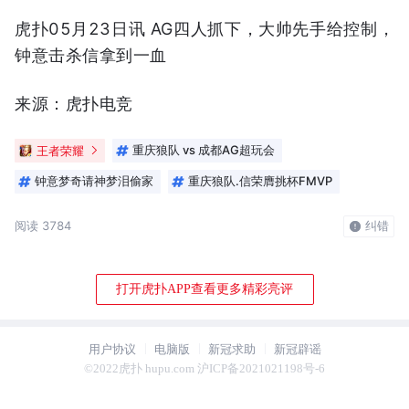
虎扑05月23日讯 AG四人抓下，大帅先手给控制，
钟意击杀信拿到一血
来源：虎扑电竞
王者荣耀
重庆狼队 vs 成都AG超玩会
钟意梦奇请神梦泪偷家
重庆狼队.信荣膺挑杯FMVP
阅读 3784
纠错
打开虎扑APP查看更多精彩亮评
用户协议
电脑版
新冠求助
新冠辟谣
©2022虎扑 hupu.com 沪ICP备2021021198号-6