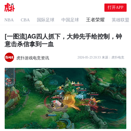
打开APP
王者荣耀
NBA
CBA
国际足球
中国足球
英雄联盟
[一图流]AG四人抓下，大帅先手给控制，钟
意击杀信拿到一血
虎扑游戏电竞资讯
2026-05-23 20:33
来源：
虎扑电竞
GIF