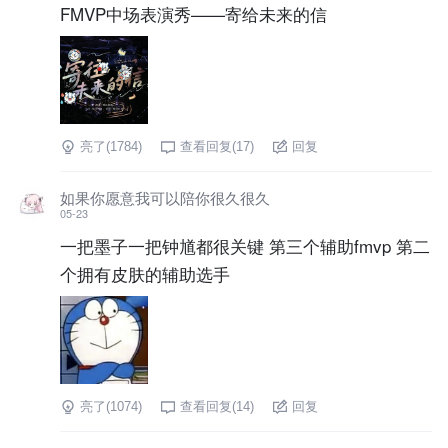
FMVP中场表演秀——寄给未来的信
亮了(
1784
)
查看回复(
17
)
回复
如果你愿意我可以陪你很久很久
05-23
一把墨子一把钟馗都很关键 第三个辅助fmvp 第二
个拥有皮肤的辅助选手
亮了(
1074
)
查看回复(
14
)
回复