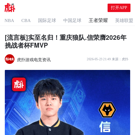
打开APP
王者荣耀
NBA
CBA
国际足球
中国足球
英雄联盟
[流言板]实至名归！重庆狼队.信荣膺2026年
挑战者杯FMVP
虎扑游戏电竞资讯
2026-05-23 21:49
来源：
虎扑