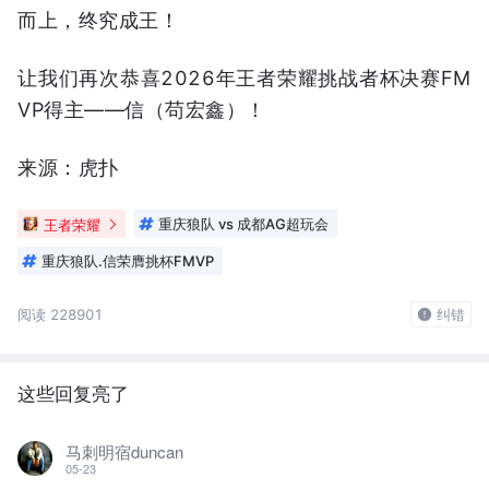
而上，终究成王！
让我们再次恭喜2026年王者荣耀挑战者杯决赛FM
VP得主——信（苟宏鑫）！
来源：虎扑
王者荣耀
重庆狼队 vs 成都AG超玩会
重庆狼队.信荣膺挑杯FMVP
阅读 228901
纠错
这些回复亮了
马刺明宿duncan
05-23