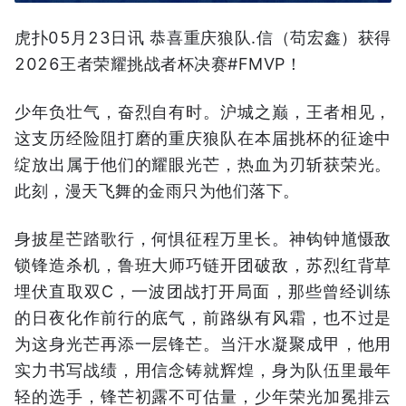
虎扑05月23日讯 恭喜重庆狼队.信（苟宏鑫）获得
2026王者荣耀挑战者杯决赛#FMVP！
少年负壮气，奋烈自有时。沪城之巅，王者相见，
这支历经险阻打磨的重庆狼队在本届挑杯的征途中
绽放出属于他们的耀眼光芒，热血为刃斩获荣光。
此刻，漫天飞舞的金雨只为他们落下。
身披星芒踏歌行，何惧征程万里长。神钩钟馗慑敌
锁锋造杀机，鲁班大师巧链开团破敌，苏烈红背草
埋伏直取双C，一波团战打开局面，那些曾经训练
的日夜化作前行的底气，前路纵有风霜，也不过是
为这身光芒再添一层锋芒。当汗水凝聚成甲，他用
实力书写战绩，用信念铸就辉煌，身为队伍里最年
轻的选手，锋芒初露不可估量，少年荣光加冕排云