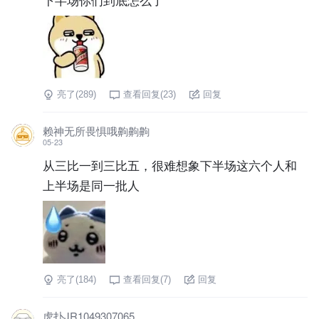
亮了(
289
)
查看回复(
23
)
回复
赖神无所畏惧哦齁齁齁
05-23
从三比一到三比五，很难想象下半场这六个人和
上半场是同一批人
亮了(
184
)
查看回复(
7
)
回复
虎扑JR1049307065