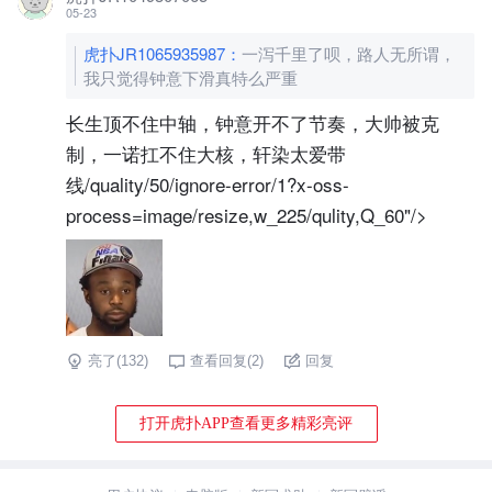
05-23
虎扑JR1065935987
：
一泻千里了呗，路人无所谓，
我只觉得钟意下滑真特么严重
长生顶不住中轴，钟意开不了节奏，大帅被克
制，一诺扛不住大核，轩染太爱带
线/quality/50/ignore-error/1?x-oss-
process=image/resize,w_225/qulity,Q_60"/>
亮了(
132
)
查看回复(
2
)
回复
打开虎扑APP查看更多精彩亮评