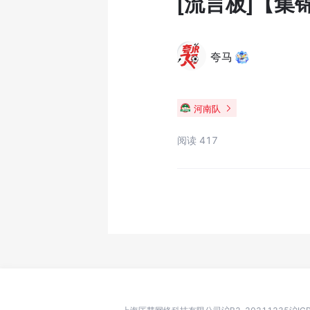
[流言板]【集
夸马
河南队
阅读 417