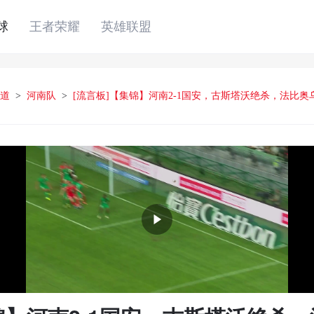
球
王者荣耀
英雄联盟
道
>
河南队
>
[流言板]【集锦】河南2-1国安，古斯塔沃绝杀，法比奥