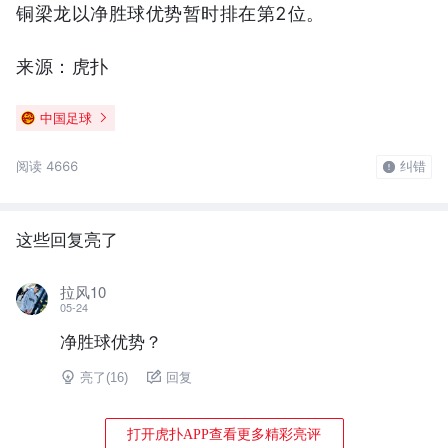
铜梁龙以净胜球优势暂时排在第2位。
来源：虎扑
中国足球
阅读 4666
纠错
这些回复亮了
拉风10
05-24
净胜球优势？
亮了(
16
)
回复
打开虎扑APP查看更多精彩亮评