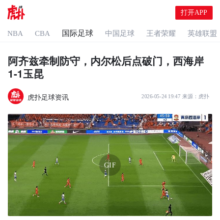
打开APP
国际足球
NBA
CBA
中国足球
王者荣耀
英雄联盟
阿齐兹牵制防守，内尔松后点破门，西海岸
1-1玉昆
虎扑足球资讯
2026-05-24 19:47
来源：
虎扑
GIF