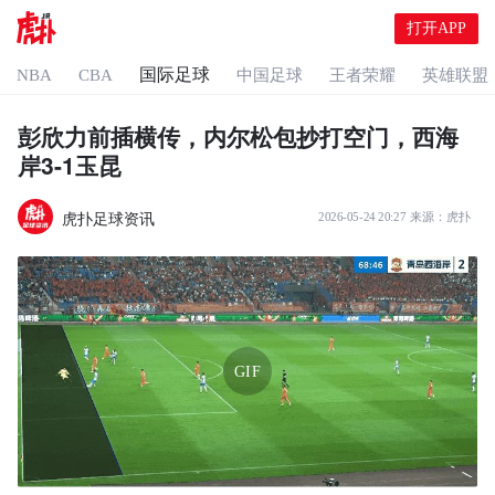
打开APP
国际足球
NBA
CBA
中国足球
王者荣耀
英雄联盟
彭欣力前插横传，内尔松包抄打空门，西海
岸3-1玉昆
虎扑足球资讯
2026-05-24 20:27
来源：
虎扑
GIF