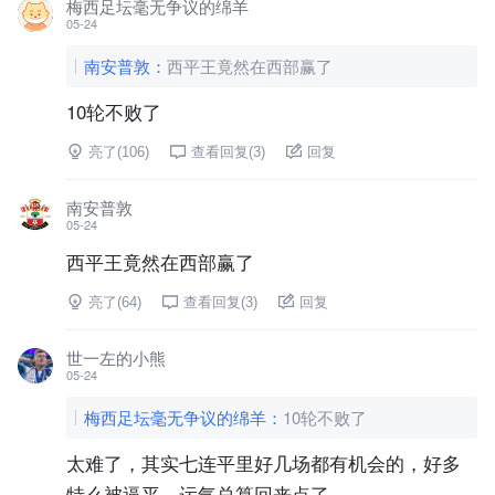
梅西足坛毫无争议的绵羊
05-24
南安普敦
：
西平王竟然在西部赢了
10轮不败了
亮了(
106
)
查看回复(
3
)
回复
南安普敦
05-24
西平王竟然在西部赢了
亮了(
64
)
查看回复(
3
)
回复
世一左的小熊
05-24
梅西足坛毫无争议的绵羊
：
10轮不败了
太难了，其实七连平里好几场都有机会的，好多
特么被逼平，运气总算回来点了