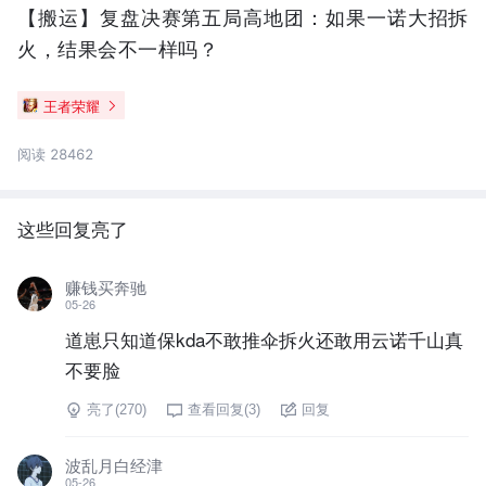
【搬运】复盘决赛第五局高地团：如果一诺大招拆
火，结果会不一样吗？
王者荣耀
阅读 28462
这些回复亮了
赚钱买奔驰
05-26
道崽只知道保kda不敢推伞拆火还敢用云诺千山真
不要脸
亮了(
270
)
查看回复(
3
)
回复
波乱月白经津
05-26