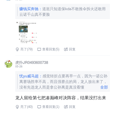
赚钱买奔驰
：
道崽只知道保kda不敢推伞拆火还敢用
云诺千山真不要脸
亮了(
79
)
查看回复(
5
)
回复
虎扑JR0493600738
05-26
忧yu威马超
：
感觉转折点要再早一点，因为一诺公孙
离赛场胜率不高，而且强赛点的局，龙人放出来了，
没有先选龙人而是拿公孙离是真没看懂
全部
龙人留给第七把凑巅峰对决阵容，结果没打出来
亮了(
40
)
查看回复(
1
)
回复