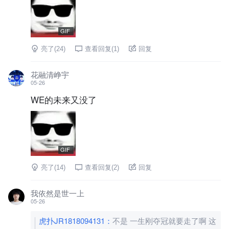
GIF
亮了(
24
)
查看回复(
1
)
回复
花融清峥宇
05-26
WE的未来又没了
GIF
亮了(
14
)
查看回复(
2
)
回复
我依然是世一上
05-26
虎扑JR1818094131
：
不是 一生刚夺冠就要走了啊 这