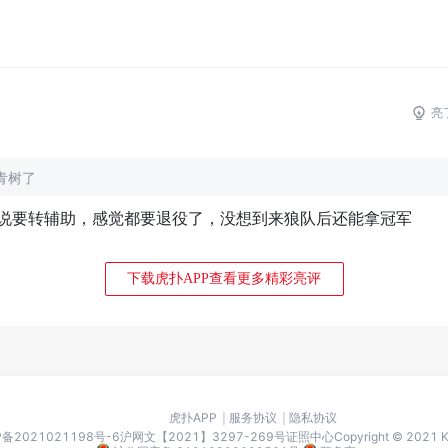
亮
青树了
说要转辅助，感觉都要退役了，没想到来狼队后还能拿冠军
下载虎扑APP查看更多精彩亮评
虎扑APP
服务协议
隐私协议
P备2021021198号-6
沪网文【2021】3297-269号
证照中心
Copyright © 2021