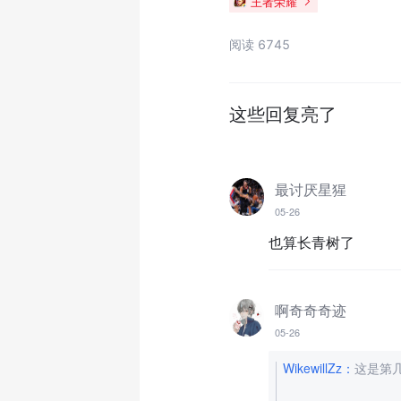
王者荣耀
阅读 6745
这些回复亮了
最讨厌星猩
05-26
也算长青树了
啊奇奇奇迹
05-26
WikewillZz
：
这是第