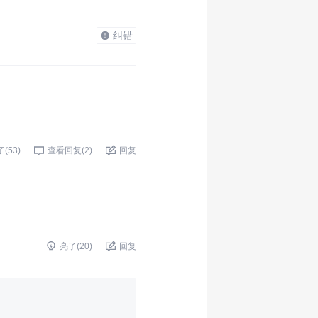
纠错
了(
53
)
查看回复(
2
)
回复
亮了(
20
)
回复