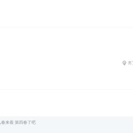
亮
几春来着 第四春了吧