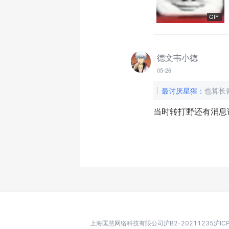
GIF
德文韦小德
05-26
最讨厌星猩
：
也算长
当时转打野还有消息
上海匡慧网络科技有限公司
沪B2-20211235
沪IC